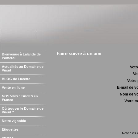
Faire suivre à un ami
Bienvenue à Lalande de
Pomerol
Actualités au Domaine de
Votr
Viaud
Vo
BLOG de Lucette
Votre
E-mail de v
Vente en ligne
Nom de vo
NOS VINS : TARIFS en
France
Votre 
Où trouver le Domaine de
Viaud ?
Notre vignoble
Etiquettes
Note : les