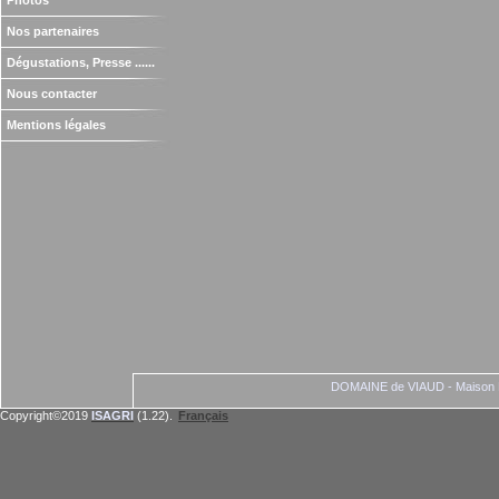
Photos
Nos partenaires
Dégustations, Presse ......
Nous contacter
Mentions légales
DOMAINE de VIAUD - Maison M
Copyright©2019
ISAGRI
(1.22).
Français