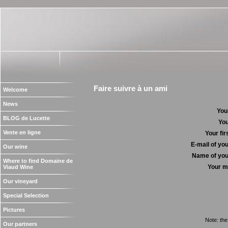
Faire suivre à un ami
Welcome
News
You
BLOG de Lucette
Yo
Vente en ligne
Your fi
E-mail of you
Our wine
Name of you
Where to find Domaine de
Your 
Viaud Wine
Our vineyard
Special Selection
Pictures
Note: the
Our partners