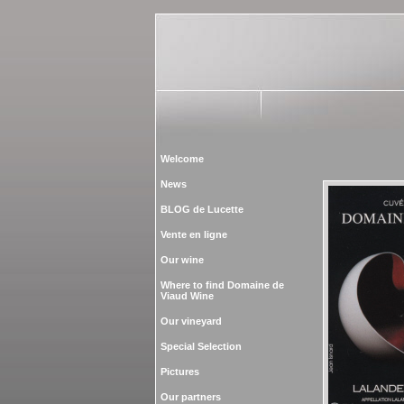
Welcome
News
BLOG de Lucette
Vente en ligne
Our wine
Where to find Domaine de
Viaud Wine
Our vineyard
Special Selection
Pictures
Our partners