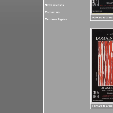
News releases
Contact us
Forward to a fri
Mentions légales
Forward to a fri