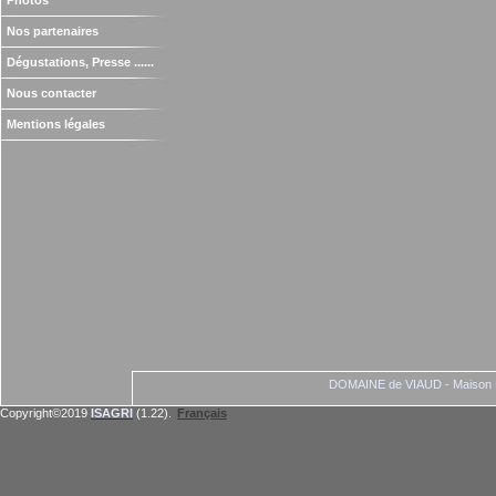
Photos
Nos partenaires
Dégustations, Presse ......
Nous contacter
Mentions légales
DOMAINE de VIAUD - Maison M
Copyright©2019
ISAGRI
(1.22).
Français